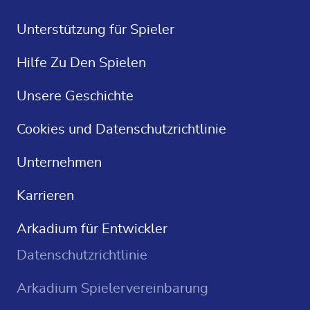
FR
Kostenlose Spiele
Unterstützung für Spieler
ES
Kostenlose Solitaire
Hilfe Zu Den Spielen
Kreuzworträtsel
Unsere Geschichte
Sudoku
Cookies und Datenschutzrichtlinie
Casino Spiele
Unternehmen
Karrieren
Arkadium für Entwickler
Datenschutzrichtlinie
Arkadium Spielervereinbarung