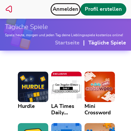
Anmelden
Profil erstellen
Tägliche Spiele
Spiele heute, morgen und jeden Tag deine Lieblingsspiele kostenlos online!
|
Startseite
Tägliche Spiele
Hurdle
LA Times
Mini
Daily
Crossword
Crossword