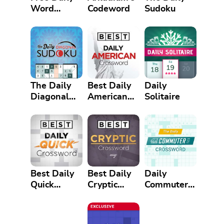
Word
Codeword
Sudoku
Search
Puzzle
The Daily
Best Daily
Daily
Diagonal
American
Solitaire
Sudoku
Crossword
Best Daily
Best Daily
Daily
Quick
Cryptic
Commuter
Crossword
Crossword
Crossword