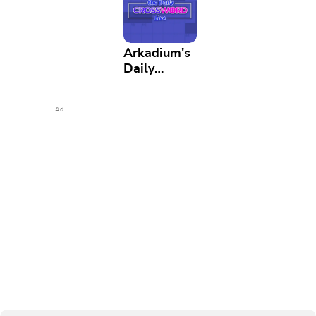
Arkadium's
Daily
Crossword
Live
Ad