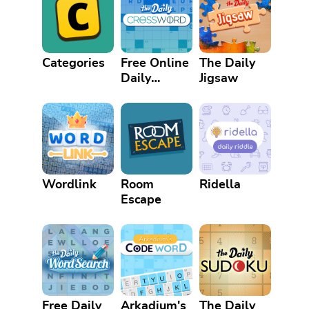
Categories
Free Online
The Daily
Daily
Jigsaw
Crossword
Puzzle
Wordlink
Room
Ridella
Escape
Free Daily
Arkadium's
The Daily