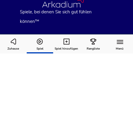
Spiele, bei denen Sie sich gut fühlen
können™
Penny Dell Sudoku
Zuhause
Spiel
Spiel hinzufügen
Rangliste
Menü
Wie man
Kommentare
Über
spielt
Empfohlen für Sie