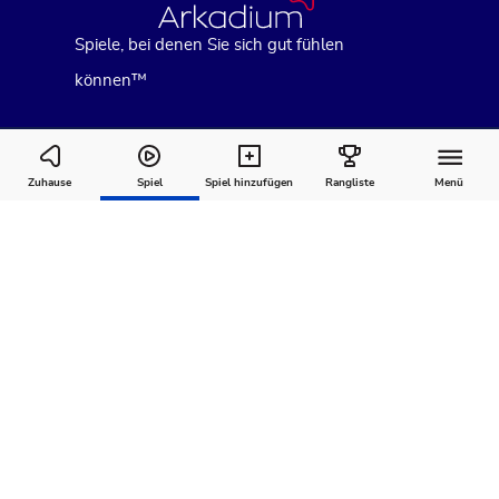
Spiele, bei denen Sie sich gut fühlen
können™
The Daily Medium Crossword
Zuhause
Spiel
Spiel hinzufügen
Rangliste
Menü
Wie man
Kommentare
Über
spielt
Empfohlen für Sie