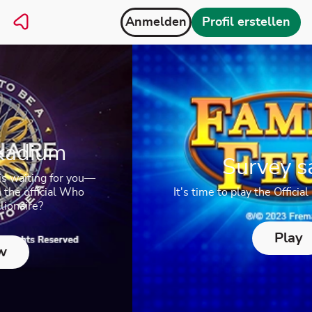
Anmelden
Profil erstellen
Survey says...
It's time to play the Official Family Feud game
Play