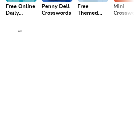
Free Online
Penny Dell
Free
Mini
Daily
Crosswords
Themed
Crossw
Crossword
Crossword
Puzzle
Puzzles
Ad