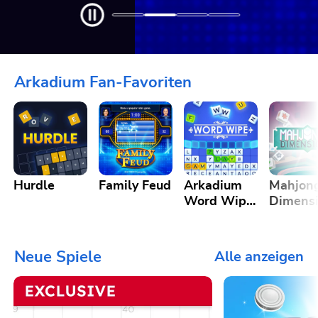
Arkadium Fan-Favoriten
Hurdle
Family Feud
Arkadium
Mahjon
Word Wipe
Dimens
Game
Neue Spiele
Alle anzeigen