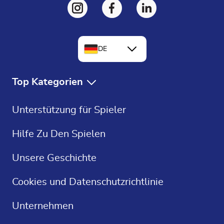
DE
EN
Top Kategorien
FR
Kostenlose Spiele
Unterstützung für Spieler
ES
Kostenlose Solitaire
Hilfe Zu Den Spielen
Kreuzworträtsel
Unsere Geschichte
Sudoku
Cookies und Datenschutzrichtlinie
Casino Spiele
Unternehmen