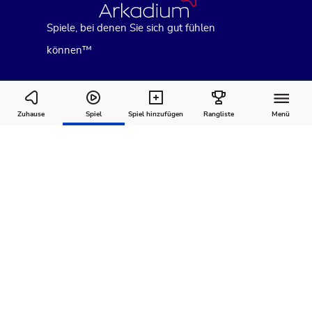
Spiele, bei denen Sie sich gut fühlen
können™
Cross Stitch Masters
Zuhause
Spiel
Spiel hinzufügen
Rangliste
Menü
Wie man
Kommentare
Über
spielt
Empfohlen für Sie