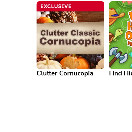
Clutter Cornucopia
Find Hi
Clutter Cornucopia
Find Hid
Paare das Durcheinander zu
und beseitige das Chaos in
Testen Si
diesem befriedigenden
und Schne
Wimmelbildspiel
fesselnde