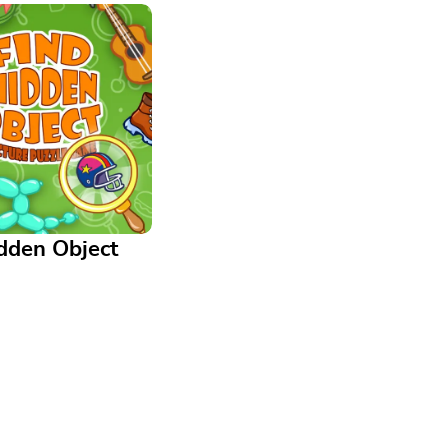
dden Object
den Object
e Ihre Konzentration
lligkeit in diesem
n Wimmelbildspiel