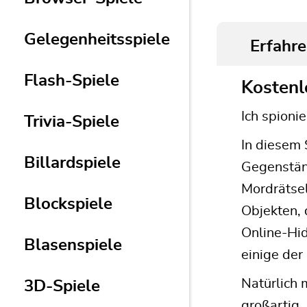
Gelegenheitsspiele
Erfahre
Flash-Spiele
Kostenl
Ich spioni
Trivia-Spiele
In diesem 
Billardspiele
Gegenständ
Mordrätsel
Blockspiele
Objekten, 
Online-Hid
Blasenspiele
einige der
Natürlich 
3D-Spiele
großartig,