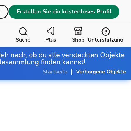
n
Erstellen Sie ein kostenloses Profil
Suche
Plus
Shop
Unterstützung
ieh nach, ob du alle versteckten Objekte
elesammlung finden kannst!
|
Startseite
Verborgene Objekte