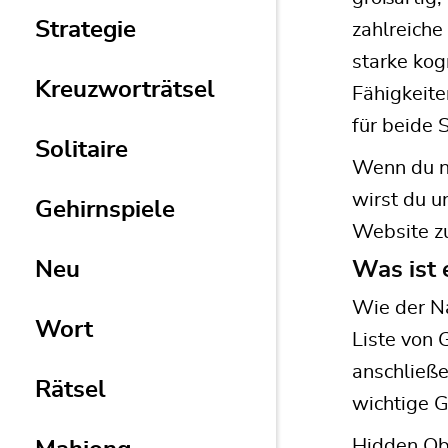
Strategie
zahlreiche
starke kog
Kreuzworträtsel
Fähigkeite
für beide S
Solitaire
Wenn du na
wirst du 
Gehirnspiele
Website zu
Neu
Was ist 
Wie der Na
Wort
Liste von
anschließ
Rätsel
wichtige G
Hidden Obj