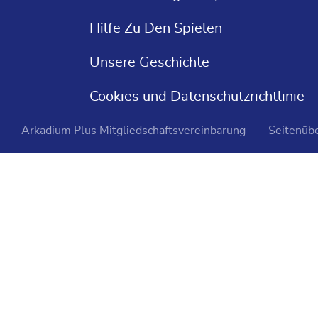
Kostenlose Solitaire
Hilfe Zu Den Spielen
Kreuzworträtsel
Unsere Geschichte
Sudoku
Cookies und Datenschutzrichtlinie
Casino Spiele
Arkadium Plus Mitgliedschaftsvereinbarung
Seitenübe