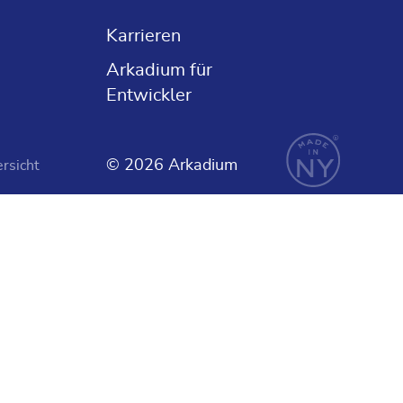
FR
Karrieren
ES
Arkadium für
Entwickler
© 2026 Arkadium
rsicht