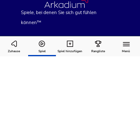
Spiele, bei denen Sie sich gut fühlen
können™
Smartle
Zuhause
Spiel
Spiel hinzufügen
Rangliste
Menü
Wie man
Kommentare
Über
spielt
Empfohlen für Sie