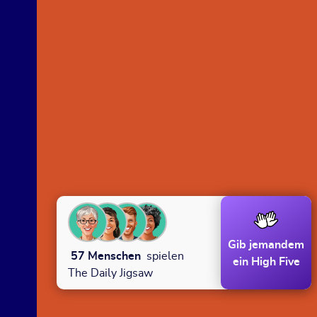
Gib jemandem
57
Menschen
spielen
ein High Five
The Daily Jigsaw