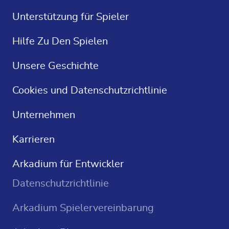
FR
Kostenlose Spiele
Unterstützung für Spieler
ES
Kostenlose Solitaire
Hilfe Zu Den Spielen
Kreuzworträtsel
Unsere Geschichte
Sudoku
Cookies und Datenschutzrichtlinie
Casino Spiele
Unternehmen
Karrieren
Arkadium für Entwickler
Datenschutzrichtlinie
Arkadium Spielervereinbarung