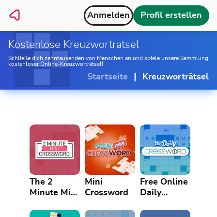
Anmelden
Profil erstellen
Kostenlose Kreuzworträtsel
Schließe dich zehntausenden von Menschen an und spiele unsere Sammlung
kostenloser Online-Kreuzworträtsel!
|
Startseite
Kreuzworträtsel
The 2
Mini
Free Online
Minute Mini
Crossword
Daily
Crossword
Crossword
Puzzle