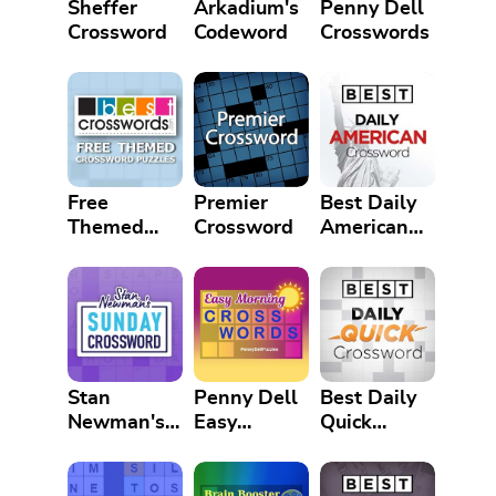
Sheffer
Arkadium's
Penny Dell
Crossword
Codeword
Crosswords
Free
Premier
Best Daily
Themed
Crossword
American
Crossword
Crossword
Puzzles
Stan
Penny Dell
Best Daily
Newman's
Easy
Quick
Sunday
Morning
Crossword
Crossword
Crosswords