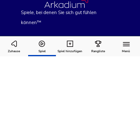
Spiele, bei denen Sie sich gut fühlen
können™
Penny Dell Brain Booster Crosswords
Zuhause
Spiel
Spiel hinzufügen
Rangliste
Menü
Wie man
Kommentare
Über
spielt
Empfohlen für Sie