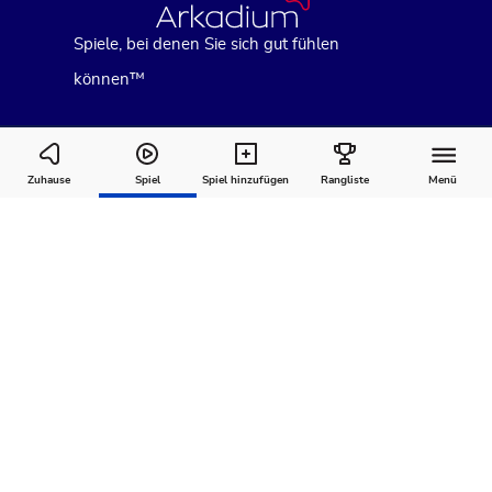
Spiele, bei denen Sie sich gut fühlen
können™
Sheffer Crossword
Zuhause
Spiel
Spiel hinzufügen
Rangliste
Menü
Wie man
Kommentare
Über
spielt
Empfohlen für Sie