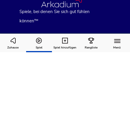
Spiele, bei denen Sie sich gut fühlen
können™
LA Times Daily Crossword
Zuhause
Spiel
Spiel hinzufügen
Rangliste
Menü
Wie man
Kommentare
Über
spielt
Empfohlen für Sie