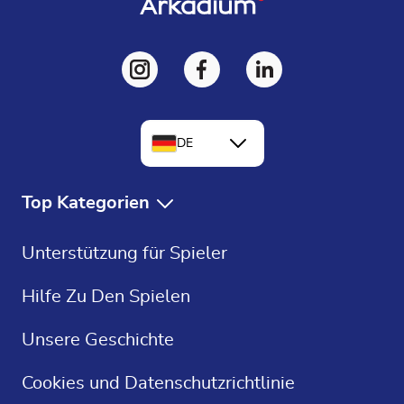
DE
EN
Top Kategorien
FR
Kostenlose Spiele
Unterstützung für Spieler
ES
Kostenlose Solitaire
Hilfe Zu Den Spielen
Kreuzworträtsel
Unsere Geschichte
Sudoku
Cookies und Datenschutzrichtlinie