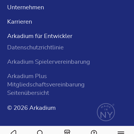
Casino Spiele
Unternehmen
Karrieren
Arkadium für Entwickler
Datenschutzrichtlinie
Arkadium Spielervereinbarung
Arkadium Plus
Mitgliedschaftsvereinbarung
Seitenübersicht
© 2026 Arkadium