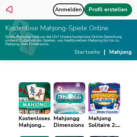
Anmelden
Profil erstellen
Kostenlose Mahjong-Spiele Online
Spiele Mahjong rund um die Uhr! Unsere kostenlose Online-Sammlung
umfasst Dutzende von Spielen, von traditionellem Mahjong bis hin zu
Mahjong Dark Dimensions.
|
Startseite
Mahjong
Kostenloses
Mahjongg
Mahjong
Mahjong
Dimensions
Solitaire 2:
Online-
Legends