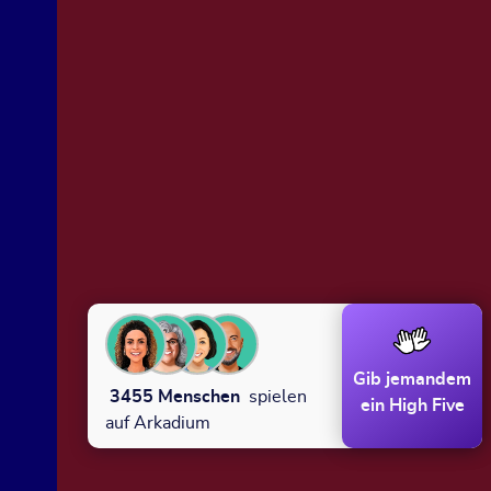
Gib jemandem
3455
Menschen
spielen
ein High Five
auf Arkadium