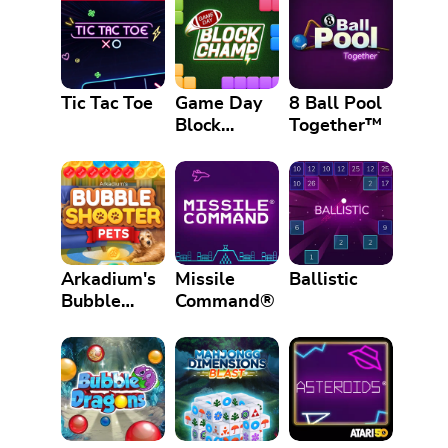
Tic Tac Toe
Game Day
8 Ball Pool
Block
Together™
Champ
Arkadium's
Missile
Ballistic
Bubble
Command®
Shooter
Pets