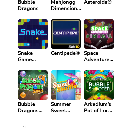
Bubble
Mahjongg
Asteroids®
Dragons
Dimensions
Blast
Snake
Centipede®
Space
Game
Adventure
Online
Pinball
Bubble
Summer
Arkadium’s
Dragons
Sweet
Pot of Luck
Saga
Shuffle
Bubble
Shooter
Ad