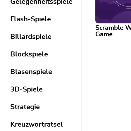
Gelegenheitsspiele
Flash-Spiele
Scramble 
Game
Billardspiele
Blockspiele
Scramble Word
Unscramble the l
create words!
Blasenspiele
3D-Spiele
Strategie
Kreuzworträtsel