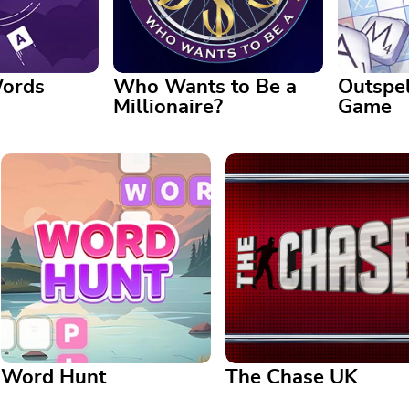
Words
Who Wants to Be a
Outspel
Millionaire?
Game
Who Wants to Be a
Millionaire?
s Game
Outspell
Step into the hot seat—the
etters to
million-dollar question is
A Scrabb
waiting for you
plenty of
Word Hunt
The Chase UK