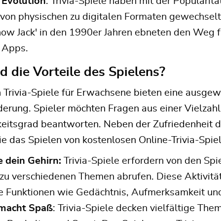
 Evolution
: Trivia-Spiele haben mit der Populari
 von physischen zu digitalen Formaten gewechselt
ow Jack' in den 1990er Jahren ebneten den Weg fü
 Apps.
d die Vorteile des Spielens?
n Trivia-Spiele für Erwachsene bieten eine ausg
erung. Spieler möchten Fragen aus einer Vielzah
eitsgrad beantworten. Neben der Zufriedenheit d
die das Spielen von kostenlosen Online-Trivia-Spiel
e dein Gehirn:
Trivia-Spiele erfordern von den Spi
u verschiedenen Themen abrufen. Diese Aktivität 
ve Funktionen wie Gedächtnis, Aufmerksamkeit un
macht Spaß
: Trivia-Spiele decken vielfältige Th