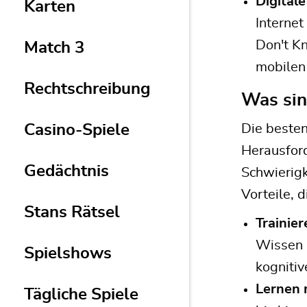
Digitale
Karten
Internet
Don't Kn
Match 3
mobilen
Rechtschreibung
Was sin
Casino-Spiele
Die beste
Herausford
Gedächtnis
Schwierigk
Vorteile, 
Stans Rätsel
Trainier
Wissen z
Spielshows
kogniti
Lernen 
Tägliche Spiele