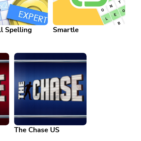
l Spelling
Smartle
Smartle
 Spelling Game
Push your puzzle-solving skills
le-esque game with
to the limit in this engaging
 fun, added twists
word game
The Chase US