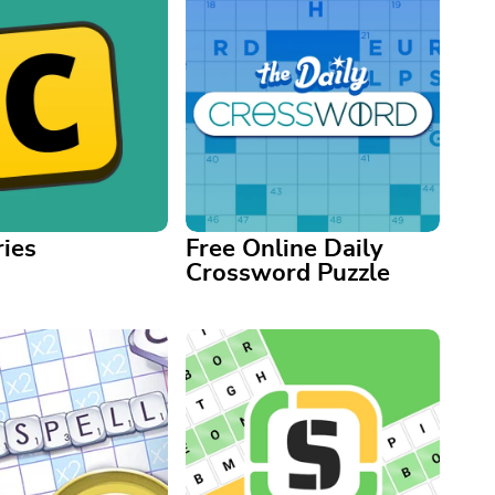
ies
Free Online Daily
Crossword Puzzle
es
Free Online Daily Crossword
Puzzle
 common theme
s of words in this
A crossword a day is good for
 word game
the brain. Come back daily!