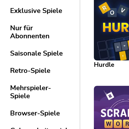
Exklusive Spiele
Nur für
Abonnenten
Saisonale Spiele
Hurdle
Retro-Spiele
Mehrspieler-
Hurdle
Spiele
Enjoy this popul
guessing game wi
play Hurdle toda
Browser-Spiele