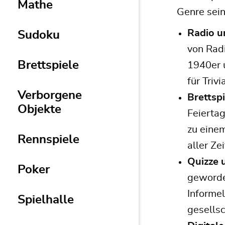
Mathe
Genre sei
Radio u
Sudoku
von Radi
Brettspiele
1940er 
für Triv
Verborgene
Brettspi
Objekte
Feiertag
zu eine
Rennspiele
aller Zei
Quizze 
Poker
geworden
Informe
Spielhalle
gesells