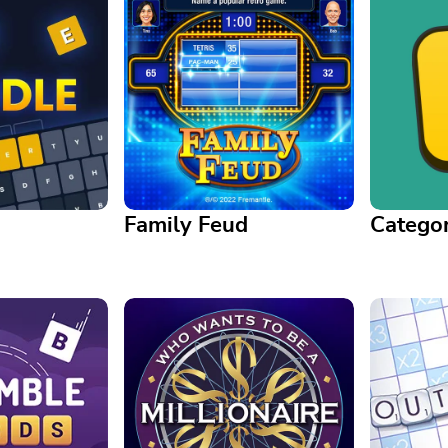
Family Feud
Categor
Family Feud
Categori
ar word
It's time to play the Feud! Enjoy
Spot the
th a twist –
this official Family Feud game
among set
y
for free.
engaging