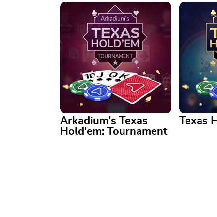
Arkadium's Texas
Texas 
Hold'em: Tournament
Arkadium's Texas Hold'em:
Tournament
Texas Ho
Be the last player standing in
Enjoy the
this tournament versions of
card game
Texas Hold'em!
version