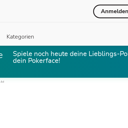
Anmelde
Kategorien
e
Spiele noch heute deine Lieblings-Po
dein Pokerface!
Ad