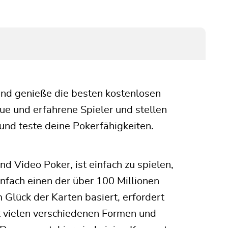
und genieße die besten kostenlosen
eue und erfahrene Spieler und stellen
 und teste deine Pokerfähigkeiten.
nd Video Poker, ist einfach zu spielen,
infach einen der über 100 Millionen
 Glück der Karten basiert, erfordert
it vielen verschiedenen Formen und