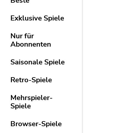
Beste
Exklusive Spiele
Nur für
Abonnenten
Saisonale Spiele
Retro-Spiele
Mehrspieler-
Spiele
Browser-Spiele