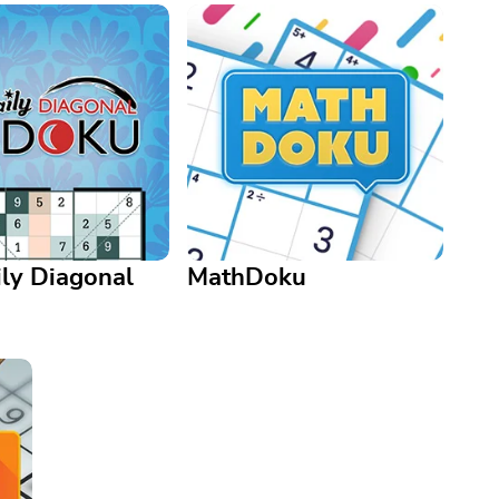
ly Diagonal
MathDoku
y Diagonal Sudoku
MathDoku
spin on sudoku is
Just like Sudoku with an added
veryday.
arithmetic challenge!