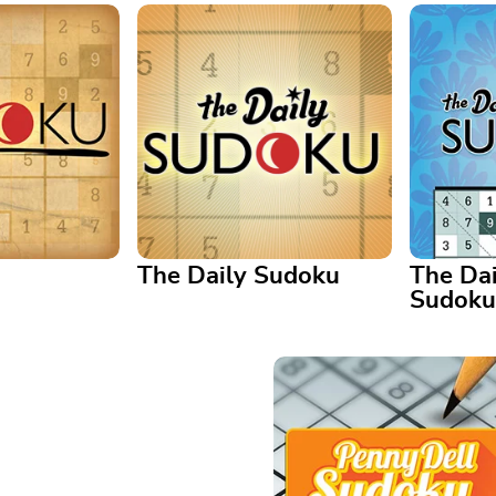
The Daily Sudoku
The Dai
Sudoku
The Daily Sudoku
The Dail
 puzzle game
A fresh new sudoku puzzle
This fun 
r paper needed!
each day. Enjoy!
updated e