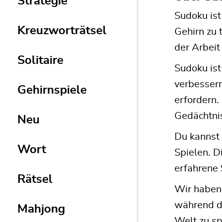
Strategie
Sudoku ist
Kreuzworträtsel
Gehirn zu 
der Arbeit
Solitaire
Sudoku ist
verbessern
Gehirnspiele
erfordern.
Gedächtnis
Neu
Du kannst 
Wort
Spielen. D
erfahrene 
Rätsel
Wir haben 
während du
Mahjong
Welt zu sp