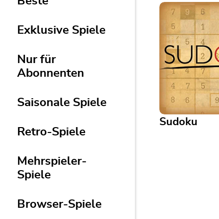
Beste
Exklusive Spiele
Nur für
Abonnenten
Saisonale Spiele
Sudoku
Retro-Spiele
Mehrspieler-
Sudoku
Spiele
Play this classic
free, no pencil o
Browser-Spiele