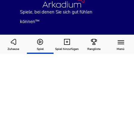
Spiele, bei denen Sie sich gut fühlen
können™
Hurdle
Zuhause
Spiel
Spiel hinzufügen
Rangliste
Menü
Wie man
Kommentare
Über
spielt
Empfohlen für Sie