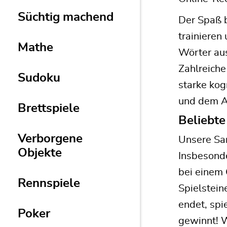
Süchtig machend
Der Spaß b
trainieren
Mathe
Wörter aus
Zahlreiche
Sudoku
starke kog
und dem A
Brettspiele
Beliebte
Verborgene
Unsere Sam
Objekte
Insbesond
bei einem 
Rennspiele
Spielstein
endet, spi
Poker
gewinnt! W