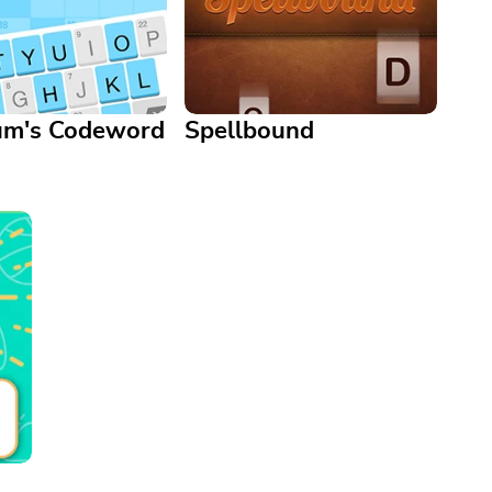
um's Codeword
Spellbound
Spellbound
's Codeword
Form as many words as you
 code of numbers and
can with the letters you're
 decipher the words!
given!