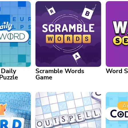
 Daily
Scramble Words
Word S
Puzzle
Game
ly Crossword
Word Sea
Scramble Words Game
Trainieren
y is good for
Unscramble the letters to
täglichen
ack daily!
create words!
fesselnde