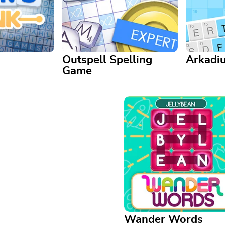
Outspell Spelling
Arkadi
Game
Outspell Spelling Game
Arkadium
ben, löse
e täglich ein
A Scrabble-esque game with
Crack the
n
plenty of fun, added twists
letters to
Wander Words