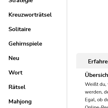
Strategie
Kreuzworträtsel
Solitaire
Gehirnspiele
Neu
Erfahre
Wort
Übersich
Weißt du,
Rätsel
werden, d
Egal, ob d
Mahjong
Online-Rec