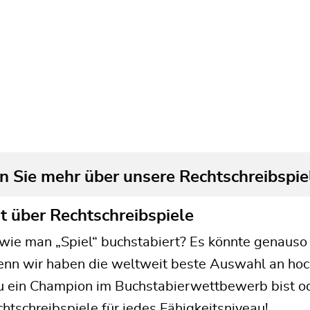
Wander Words
A though-provoking cross
between a word search and
scramble.
n Sie mehr über unsere Rechtschreibspie
t über Rechtschreibspiele
 wie man „Spiel“ buchstabiert? Es könnte genaus
enn wir haben die weltweit beste Auswahl an hoc
u ein Champion im Buchstabierwettbewerb bist od
htschreibspiele für jedes Fähigkeitsniveau!