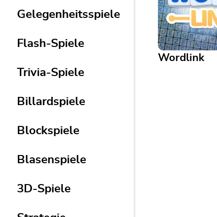
Gelegenheitsspiele
Flash-Spiele
Wordlink
Trivia-Spiele
Wordlink
Billardspiele
Verbinde Buchsta
Rätsel und genieß
Wort-Entkomme
Blockspiele
Blasenspiele
3D-Spiele