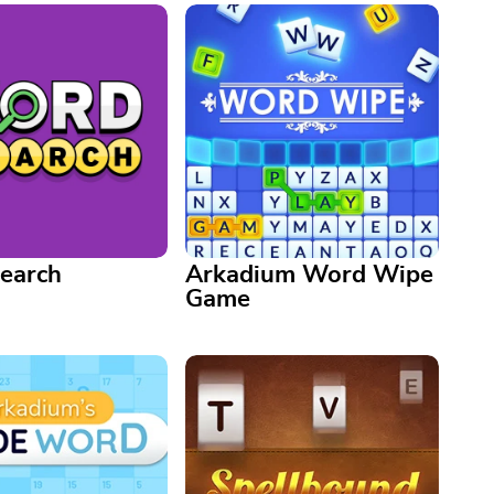
earch
Arkadium Word Wipe
Game
rch
Arkadium Word Wipe Game
 Sie Ihr Gehirn mit
Form as many words as you
, unterhaltsamen und
can to clear the rows and
n Worträtseln
advance.