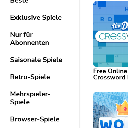
Beste
Exklusive Spiele
Nur für
Abonnenten
Saisonale Spiele
Free Online
Retro-Spiele
Crossword 
Mehrspieler-
Free Online Dai
Puzzle
Spiele
A crossword a da
the brain. Come b
Browser-Spiele