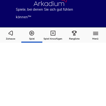
Spiele, bei denen Sie sich gut fühlen
können™
Arkadiums Fill Ins
Zuhause
Spiel
Spiel hinzufügen
Rangliste
Menü
Wie man
Kommentare
Über
spielt
Empfohlen für Sie