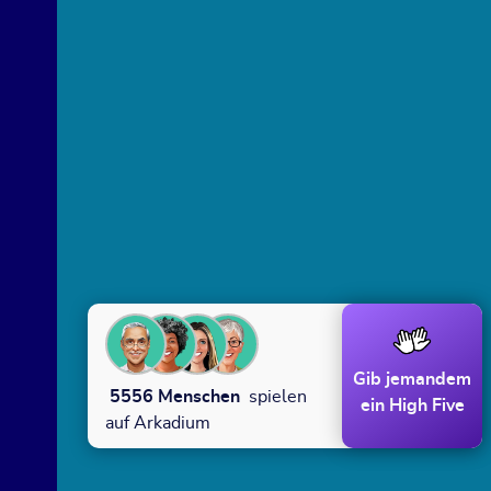
Gib jemandem
5556
Menschen
spielen
ein High Five
auf Arkadium