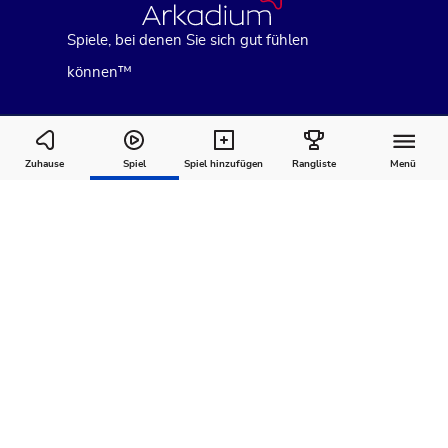
Spiele, bei denen Sie sich gut fühlen
können™
Hardest Crossword Ever
Zuhause
Spiel
Spiel hinzufügen
Rangliste
Menü
Wie man
Kommentare
Über
spielt
Empfohlen für Sie