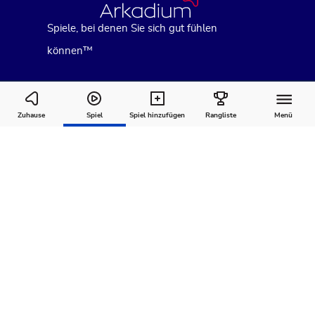
Spiele, bei denen Sie sich gut fühlen
können™
Mahjongg Dimensions Blast
Zuhause
Spiel
Spiel hinzufügen
Rangliste
Menü
Wie man
Kommentare
Über
spielt
Empfohlen für Sie