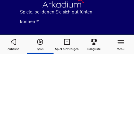
Spiele, bei denen Sie sich gut fühlen
können™
Ballistic
Zuhause
Spiel
Spiel hinzufügen
Rangliste
Menü
Wie man
Kommentare
Über
spielt
Empfohlen für Sie