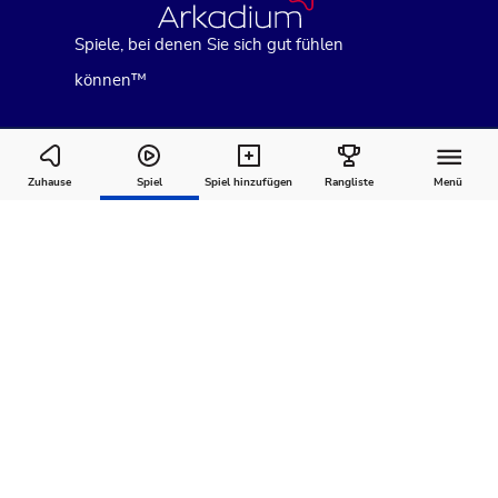
Spiele, bei denen Sie sich gut fühlen
können™
Summer Sweet Shuffle
Zuhause
Spiel
Spiel hinzufügen
Rangliste
Menü
Wie man
Kommentare
Über
spielt
Empfohlen für Sie