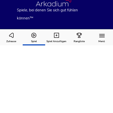
Spiele, bei denen Sie sich gut fühlen
können™
Arkadium’s Pot of Luck Bubble Shooter
Zuhause
Spiel
Spiel hinzufügen
Rangliste
Menü
Wie man
Kommentare
Über
spielt
Empfohlen für Sie