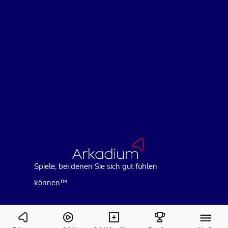
Spiele, bei denen Sie sich gut fühlen
können™