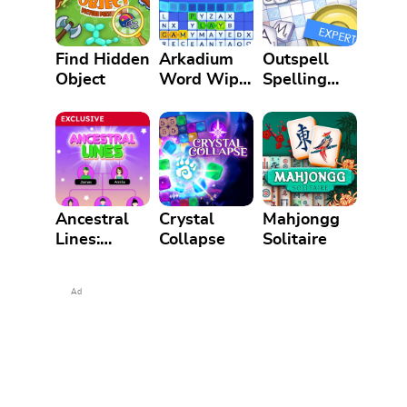
Find Hidden
Arkadium
Outspell
Object
Word Wipe
Spelling
Game
Game
Ancestral
Crystal
Mahjongg
Lines:
Collapse
Solitaire
Family Tree
Logic
Ad
Puzzle