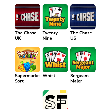
The Chase
Twenty
The Chase
UK
Nine
US
Supermarket
Whist
Sergeant
Sort
Major