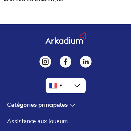
FR
EN
Catégories principales
DE
Jeux Gratuits
Assistance aux joueurs
ES