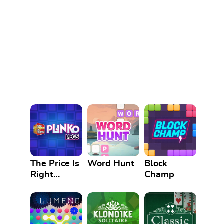
The Price Is
Word Hunt
Block
Right
Champ
Plinko Pegs