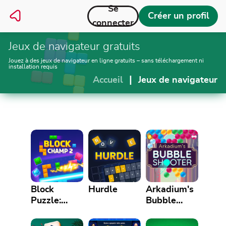
Se
Créer un profil
connecter
Jeux de navigateur gratuits
Jouez à des jeux de navigateur en ligne gratuits – sans téléchargement ni
installation requis
|
Accueil
Jeux de navigateur
Block
Hurdle
Arkadium's
Puzzle:
Bubble
Block
Shooter
Champ 2