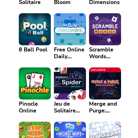
Solitaire
Bloom
Dimensions
8 Ball Pool
Free Online
Scramble
Daily
Words
Crossword
Game
Puzzle
Pinocle
Jeu de
Merge and
Online
Solitaire
Purge:
Spider
Office
Tower
Defense