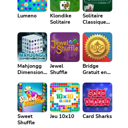
Lumeno
Klondike
Solitaire
Solitaire
Classique
Gratuit en
Ligne
Mahjongg
Jewel
Bridge
Dimensions
Shuffle
Gratuit en
Blue
Ligne
Sweet
Jeu 10x10
Card Sharks
Shuffle