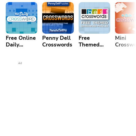
Free Online
Penny Dell
Free
Mini
Daily
Crosswords
Themed
Crossw
Crossword
Crossword
Puzzle
Puzzles
Ad