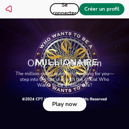
Se
Créer un profil
connecter
Survey says...
It's time to play the Official Family Feud game
Play