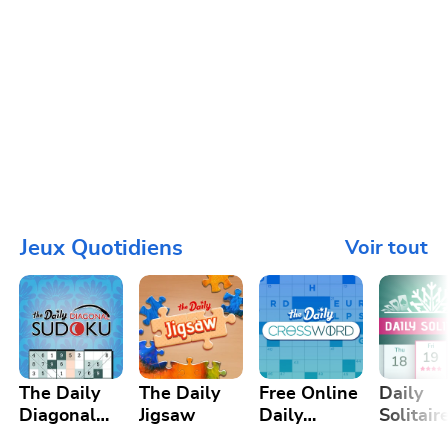
Jeux Quotidiens
Voir tout
The Daily
The Daily
Free Online
Daily
Diagonal
Jigsaw
Daily
Solitair
Sudoku
Crossword