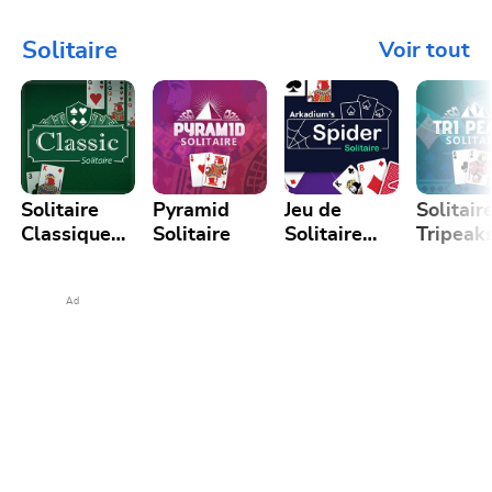
Puzzle
Solitaire
Voir tout
Solitaire
Pyramid
Jeu de
Solitair
Classique
Solitaire
Solitaire
Tripeak
Gratuit en
Spider
Gratuit
Ligne
Ad