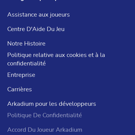
DE
Jeux Gratuits
Assistance aux joueurs
ES
Solitaire Gratuit
Centre D'Aide Du Jeu
Mots Croisés
Notre Histoire
Sudoku
Politique relative aux cookies et à la
confidentialité
Jeux De Casino
Entreprise
Carrières
Arkadium pour les développeurs
Politique De Confidentialité
Accord Du Joueur Arkadium