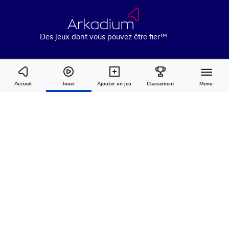
Des jeux dont vous pouvez être fier™
Klondike Solitaire
Accueil
Jouer
Ajouter un jeu
Classement
Menu
Comment
À
Commentaires
jouer
propos
Recommandé pour vous