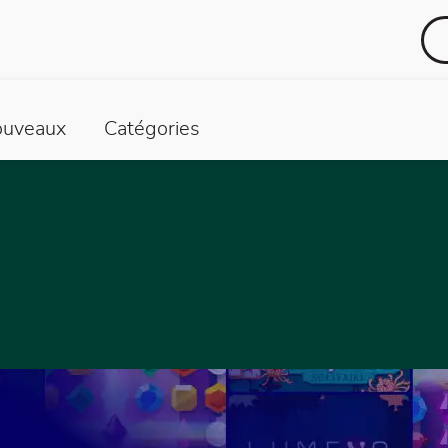
uveaux
Catégories