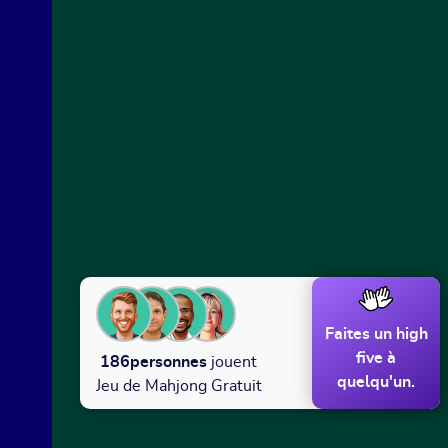
Faites un high
five à
186
personnes
jouent
quelqu'un.
Jeu de Mahjong Gratuit