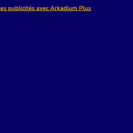
es publicités avec Arkadium Plus