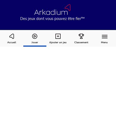
Des jeux dont vous pouvez être fier™
Free Daily Word Search Puzzle
Accueil
Jouer
Ajouter un jeu
Classement
Menu
Comment
À
Commentaires
jouer
propos
Recommandé pour vous