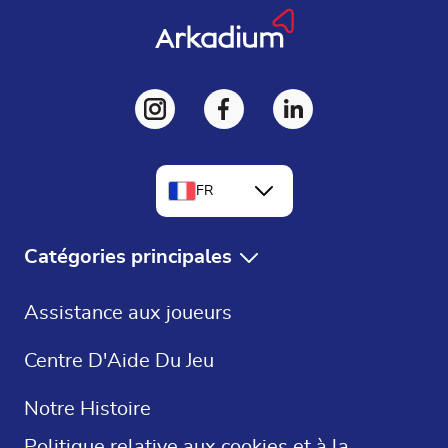
FR
EN
Catégories principales
DE
Jeux Gratuits
Assistance aux joueurs
ES
Solitaire Gratuit
Centre D'Aide Du Jeu
Mots Croisés
Notre Histoire
Sudoku
Politique relative aux cookies et à la