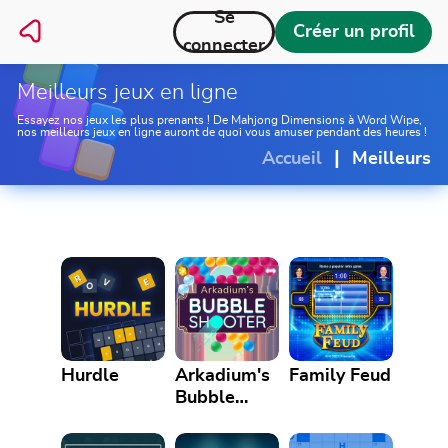
Se
Créer un profil
connecter
Meilleurs jeux en ligne
Essayez nos jeux les plus prenants ! De Mahjong Dimensions à Word Wipe,
nos meilleurs jeux en ligne auront de quoi vous amuser pendant des heures !
|
Accueil
Meilleurs
Hurdle
Arkadium's
Family Feud
Bubble
Shooter