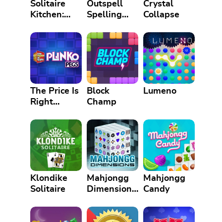
Solitaire
Outspell
Crystal
Kitchen:
Spelling
Collapse
Tripeaks
Game
Cooking
Adventure
The Price Is
Block
Lumeno
Right
Champ
Plinko Pegs
Klondike
Mahjongg
Mahjongg
Solitaire
Dimensions
Candy
Blue