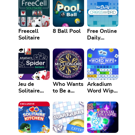
Freecell
8 Ball Pool
Free Online
Solitaire
Daily
Crossword
Puzzle
Jeu de
Who Wants
Arkadium
Solitaire
to Be a
Word Wipe
Spider
Millionaire?
Game