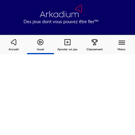
Des jeux dont vous pouvez être fier™
Mahjongg Solitaire
Accueil
Jouer
Ajouter un jeu
Classement
Menu
Comment
À
Commentaires
jouer
propos
Recommandé pour vous