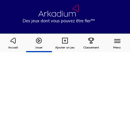
Des jeux dont vous pouvez être fier™
Arkadium Word Wipe Game
Accueil
Jouer
Ajouter un jeu
Classement
Menu
Comment
À
Commentaires
jouer
propos
Recommandé pour vous