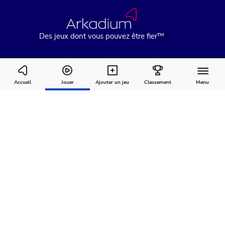
Des jeux dont vous pouvez être fier™
9 Ball Billiards
Accueil
Jouer
Ajouter un jeu
Classement
Menu
Comment
À
Commentaires
jouer
propos
Recommandé pour vous