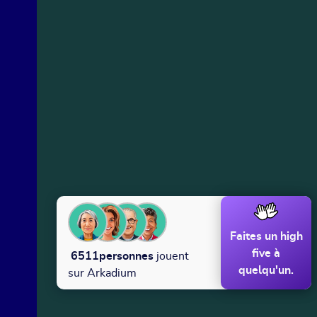
Faites un high
five à
6511
personnes
jouent
quelqu'un.
sur Arkadium