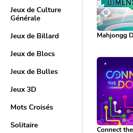
Jeux de Culture
Générale
Mahjongg D
Jeux de Billard
Jeux de Blocs
Mahjongg Dime
Faites pivoter le
Jeux de Bulles
trouver et élimine
Mahjong corresp
Jeux 3D
Mots Croisés
Solitaire
Connect the