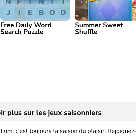
Free Daily Word
Summer Sweet
Search Puzzle
Shuffle
Free Daily Word Search
Puzzle
Summer Sweet Shuffle
À quel point votre œil est-il
aiguisé ? Cette amusante
Ce jeu de match-3 sur le thè
recherche de mots est mise à
de l'été et du sucre est aussi
jour quotidiennement !
sucré que possible.
ir plus sur les jeux saisonniers
ium, c'est toujours la saison du plaisir. Rejoigne