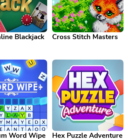
line Blackjack
Cross Stitch Masters
Cross Stitch Masters
ne Blackjack
Détendez-vous et brodez de
e classique des
magnifiques motifs—aucun fil
votre guise.
nécessaire
um Word Wipe
Hex Puzzle Adventure