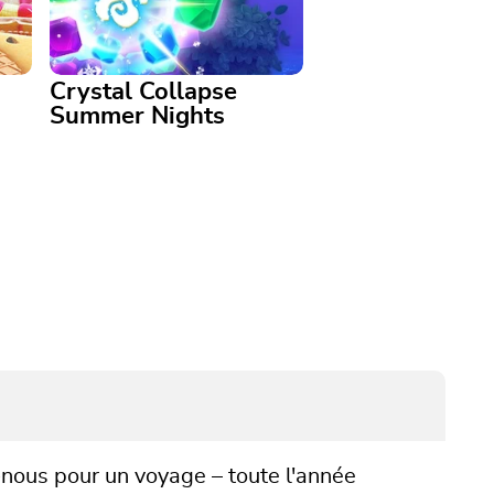
Crystal Collapse
Summer Nights
Crystal Collapse Summer
Nights
Associez des cristaux colorés
me
dans cette version estivale de
Crystal Collapse Summer
Nights.
z-nous pour un voyage – toute l'année