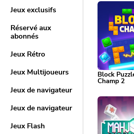
Jeux exclusifs
Réservé aux
abonnés
Jeux Rétro
Jeux Multijoueurs
Block Puzzl
Champ 2
Jeux de navigateur
Block Puzzle: B
Jeux de navigateur
Association stra
blocs avec de no
et défis quotidie
Jeux Flash