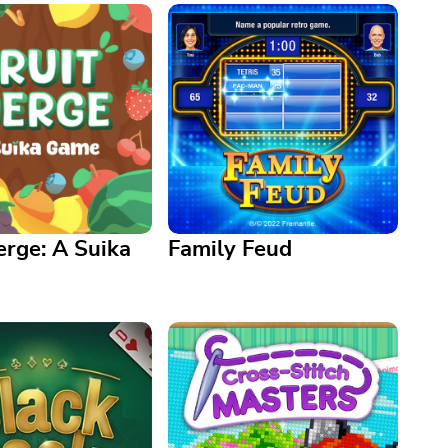
erge: A Suika
Family Feud
rge: A Suika Game
Family Feud
lent, quelle taille
Il est temps de jouer au Feud !
votre fruit dans ce jeu
Profitez de ce jeu officiel Family
 de fusion amusant ?
Feud gratuitement.