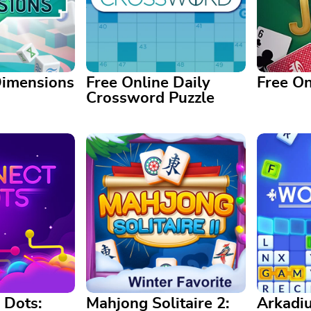
imensions
Free Online Daily
Free On
Crossword Puzzle
Free Online Daily Crossword
nsions
Puzzle
Free Onli
 cube pour
Un mot croisé par jour est bon
r les tuiles
pour le cerveau. Revenez
Jouez à c
ondantes !
chaque jour !
casinos à 
 Dots:
Mahjong Solitaire 2:
Arkadi