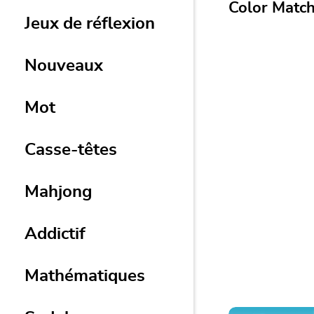
Color Matc
Jeux de réflexion
Connect the Dot
Match
Nouveaux
Reliez les points
correspondants d
puzzle dynamique
Mot
Casse-têtes
Mahjong
Addictif
Mathématiques