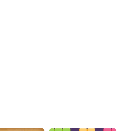
m Word Wipe Game
Hex Puzzle Adventure
tant de mots que
Associez, élaborez des
ez pour dégager les
stratégies et explorez dans
avancer.
cette aventure hexagonale.