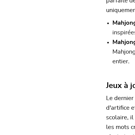
parfaite d
uniquemen
Mahjong 
inspirée
Mahjong
Mahjong
entier.
Jeux à j
Le dernier
d'artifice
scolaire, 
les mots c