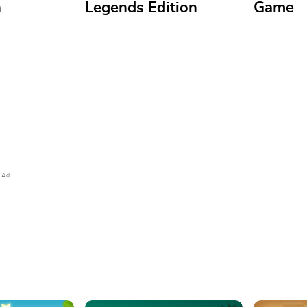
h
Legends Edition
Game
Mahjong Solitaire 2: Legends
s: Color
Edition
Arkadiu
Essayez cette suite épique de
Mahjong Solitaire 2: Legends
Formez au
ans ce jeu de
Edition—disponible
vous pouv
 mais relaxant
uniquement sur Arkadium
lignes et 
Ad