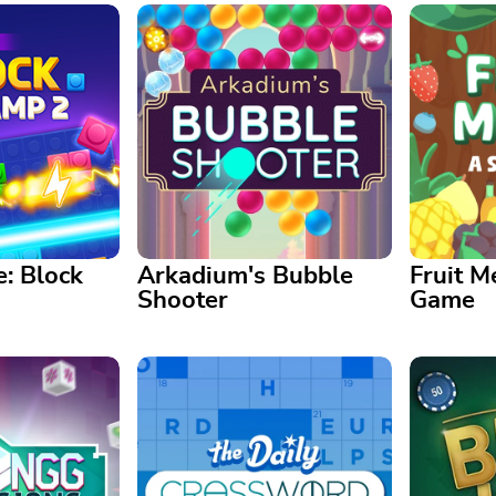
e: Block
Arkadium's Bubble
Fruit M
Shooter
Game
lock Champ 2
Arkadium's Bubble Shooter
Fruit Me
tégique de
Associez des bulles pour les
Rapide ou 
uvelles astuces
faire éclater dans ce jeu
atteindra 
ns
lumineux et coloré.
de puzzle