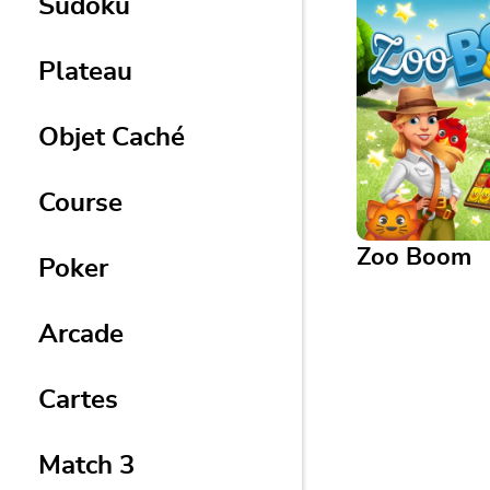
Sudoku
Plateau
Objet Caché
Course
Zoo Boom
Poker
Arcade
Zoo Boom
Associez des cré
Cartes
dans ce jeu de p
et captivant.
Match 3