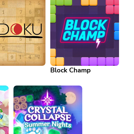
Block Champ
Block Champ
 jeu de puzzle
 gratuitement, sans
Dégagez les tuiles avant que la
papier !
grille ne soit remplie !