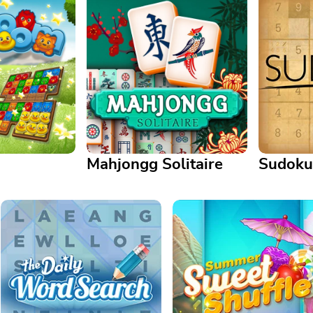
Mahjongg Solitaire
Sudoku
Mahjongg Solitaire
Sudoku
atures colorées
Vous aimez le mahjong ? Vous
Jouez à ce
uzzle amusant
aimez le solitaire ? Ce jeu
classique
populaire combine les deux !
crayon ni 