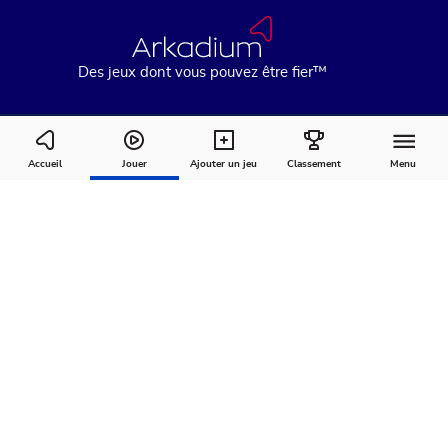
Des jeux dont vous pouvez être fier™
Zoo Boom
Accueil
Jouer
Ajouter un jeu
Classement
Menu
Comment
À
Commentaires
jouer
propos
Recommandé pour vous