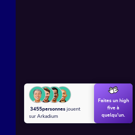
Faites un high
five à
3455
personnes
jouent
quelqu'un.
sur Arkadium