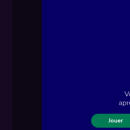
V
apr
Jouer