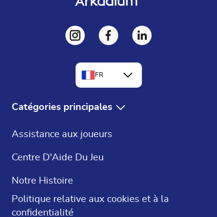
FR
EN
Catégories principales
DE
Jeux Gratuits
Assistance aux joueurs
ES
Solitaire Gratuit
Centre D'Aide Du Jeu
Mots Croisés
Notre Histoire
Sudoku
Politique relative aux cookies et à la
confidentialité