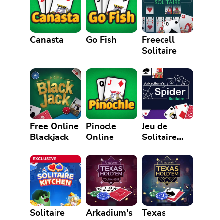
Canasta
Go Fish
Freecell
Solitaire
Free Online
Pinocle
Jeu de
Blackjack
Online
Solitaire
Spider
Solitaire
Arkadium's
Texas