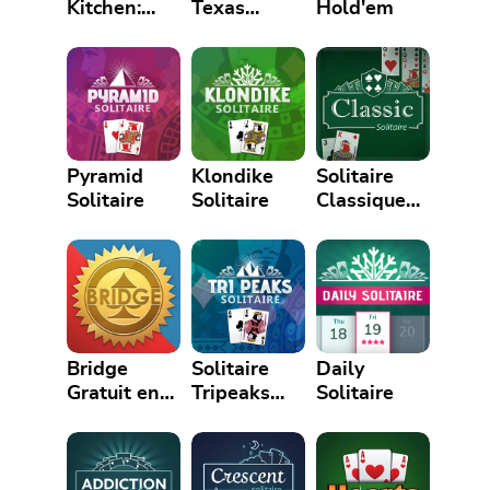
Kitchen:
Texas
Hold'em
Tripeaks
Hold'em:
Cooking
Tournament
Adventure
Pyramid
Klondike
Solitaire
Solitaire
Solitaire
Classique
Gratuit en
Ligne
Bridge
Solitaire
Daily
Gratuit en
Tripeaks
Solitaire
Ligne
Gratuit