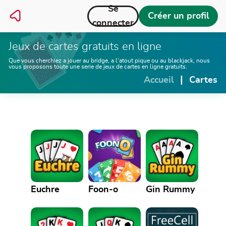
Se
Créer un profil
connecter
Jeux de cartes gratuits en ligne
Que vous cherchiez a jouer au bridge, a l'atout pique ou au blackjack, nous
vous proposons toute une serie de jeux de cartes en ligne gratuits.
|
Accueil
Cartes
Euchre
Foon-o
Gin Rummy