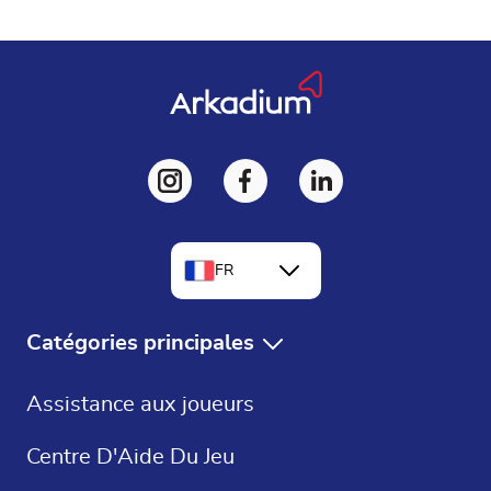
FR
EN
Catégories principales
DE
Jeux Gratuits
Assistance aux joueurs
ES
Solitaire Gratuit
Centre D'Aide Du Jeu