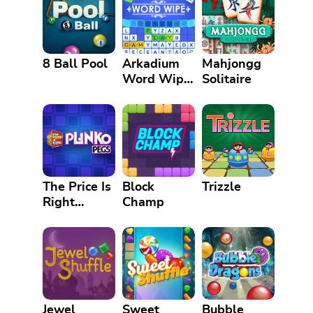
8 Ball Pool
Arkadium
Mahjongg
Word Wipe
Solitaire
Game
The Price Is
Block
Trizzle
Right
Champ
Plinko Pegs
Jewel
Sweet
Bubble