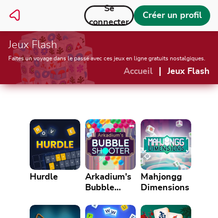
Se
Créer un profil
connecter
Jeux Flash
Faites un voyage dans le passé avec ces jeux en ligne gratuits nostalgiques.
|
Accueil
Jeux Flash
Hurdle
Arkadium's
Mahjongg
Bubble
Dimensions
Shooter