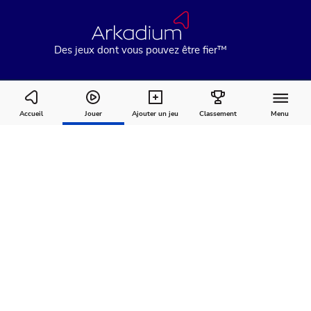
Des jeux dont vous pouvez être fier™
Go Fish
Accueil
Jouer
Ajouter un jeu
Classement
Menu
Comment
À
Commentaires
jouer
propos
Recommandé pour vous