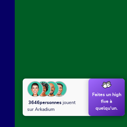
Faites un high
five à
3646
personnes
jouent
quelqu'un.
sur Arkadium