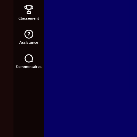
Classement
Assistance
Commentaires