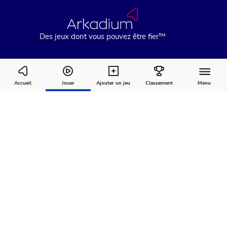
Des jeux dont vous pouvez être fier™
Golf Solitaire
Accueil
Jouer
Ajouter un jeu
Classement
Menu
Comment
À
Commentaires
jouer
propos
Recommandé pour vous