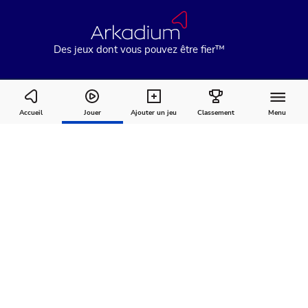
Des jeux dont vous pouvez être fier™
Freecell Solitaire
Accueil
Jouer
Ajouter un jeu
Classement
Menu
Comment
À
Commentaires
jouer
propos
Recommandé pour vous