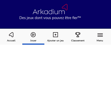
Des jeux dont vous pouvez être fier™
Whist
Accueil
Jouer
Ajouter un jeu
Classement
Menu
Comment
À
Commentaires
jouer
propos
Recommandé pour vous